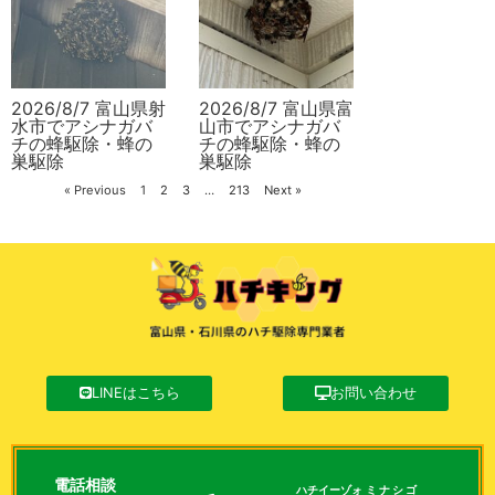
2026/8/7 富山県射
2026/8/7 富山県富
水市でアシナガバ
山市でアシナガバ
チの蜂駆除・蜂の
チの蜂駆除・蜂の
巣駆除
巣駆除
« Previous
1
2
3
…
213
Next »
LINEはこちら
お問い合わせ
電話相談
ハチイーゾォ
ミナシゴ