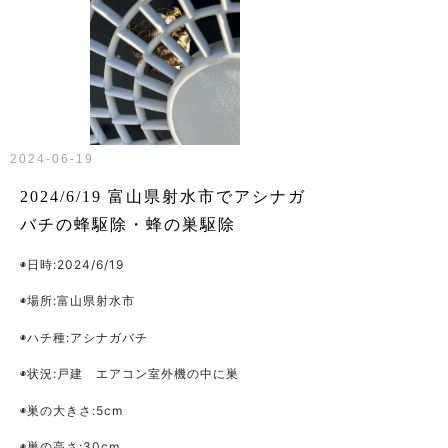
2024-06-19
2024/6/19 富山県射水市でアシナガ
バチの蜂駆除・蜂の巣駆除
◉日時:2024/6/19
◉場所:富山県射水市
◉ハチ種:アシナガバチ
◉状況:戸建 エアコン室外機の中に巣
◉巣の大きさ:5cm
◉巣の高さ:30cm