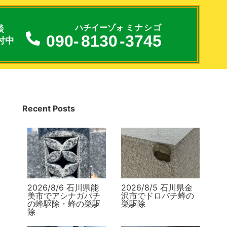
談
ハチイーゾォ
ミナシゴ
090-
8130
-
3745
付中
Recent Posts
2026/8/6 石川県能
2026/8/5 石川県金
美市でアシナガバチ
沢市でドロバチ蜂の
の蜂駆除・蜂の巣駆
巣駆除
除