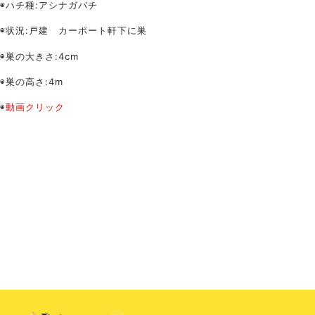
◉ハチ種:アシナガバチ
◉状況:戸建 カーポート軒下に巣
◉巣の大きさ:4cm
◉巣の高さ:4m
◉
動画クリック