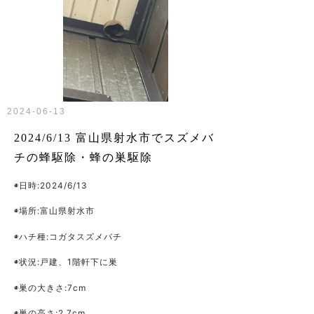
2024-06-13
2024/6/13 富山県射水市でスズメバ
チの蜂駆除・蜂の巣駆除
◉日時:2024/6/13
◉場所:富山県射水市
◉ハチ種:コガタスズメバチ
◉状況:戸建、1階軒下に巣
◉巣の大きさ:7cm
◉巣の高さ:2.7cm