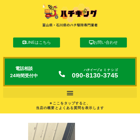
LINEはこちら
お問い合わせ
電話相談
ハチイーゾォ
ミナシゴ
090-
8130
-
3745
24時間受付中
※ここをタップすると、
当店の概要とよくある質問を表示します