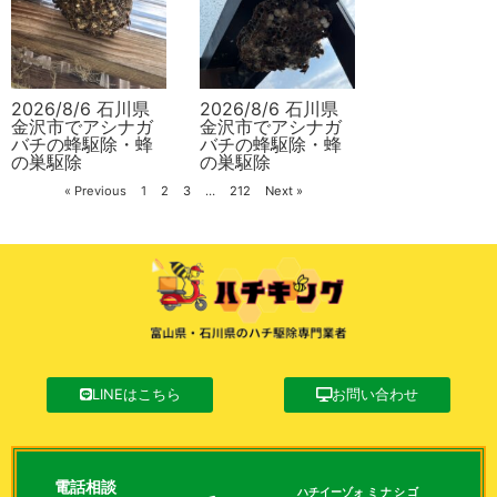
2026/8/6 石川県
2026/8/6 石川県
金沢市でアシナガ
金沢市でアシナガ
バチの蜂駆除・蜂
バチの蜂駆除・蜂
の巣駆除
の巣駆除
« Previous
1
2
3
…
212
Next »
LINEはこちら
お問い合わせ
電話相談
ハチイーゾォ
ミナシゴ