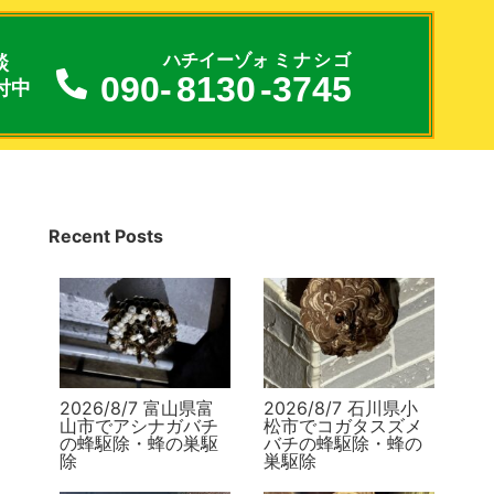
談
ハチイーゾォ
ミナシゴ
090-
8130
-
3745
付中
Recent Posts
2026/8/7 富山県富
2026/8/7 石川県小
山市でアシナガバチ
松市でコガタスズメ
の蜂駆除・蜂の巣駆
バチの蜂駆除・蜂の
除
巣駆除