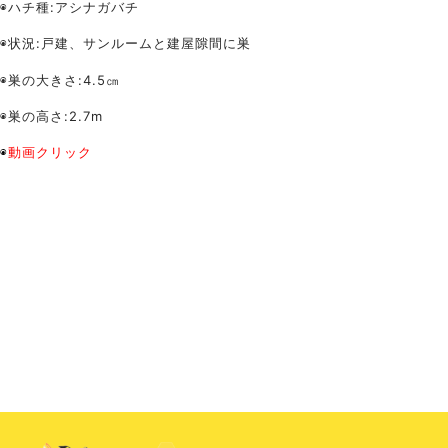
◉ハチ種:アシナガバチ
◉状況:戸建、サンルームと建屋隙間に巣
◉巣の大きさ:4.5㎝
◉巣の高さ:2.7m
◉
動画クリック