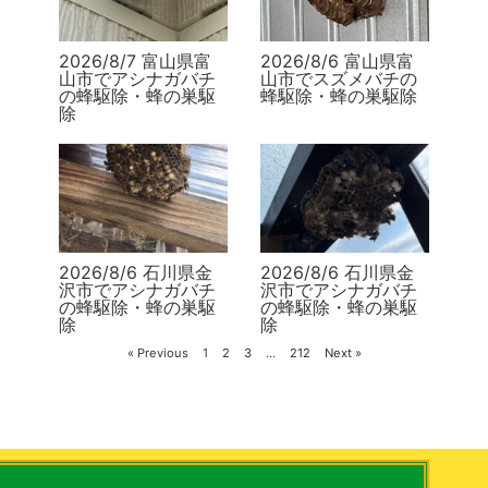
2026/8/7 富山県富
2026/8/6 富山県富
山市でアシナガバチ
山市でスズメバチの
の蜂駆除・蜂の巣駆
蜂駆除・蜂の巣駆除
除
2026/8/6 石川県金
2026/8/6 石川県金
沢市でアシナガバチ
沢市でアシナガバチ
の蜂駆除・蜂の巣駆
の蜂駆除・蜂の巣駆
除
除
« Previous
1
2
3
…
212
Next »