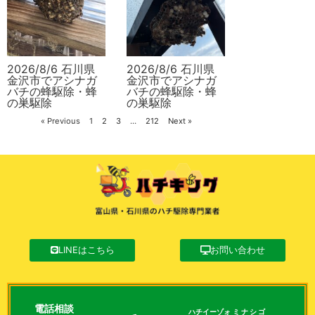
2026/8/6 石川県
2026/8/6 石川県
金沢市でアシナガ
金沢市でアシナガ
バチの蜂駆除・蜂
バチの蜂駆除・蜂
の巣駆除
の巣駆除
« Previous
1
2
3
…
212
Next »
LINEはこちら
お問い合わせ
電話相談
ハチイーゾォ
ミナシゴ