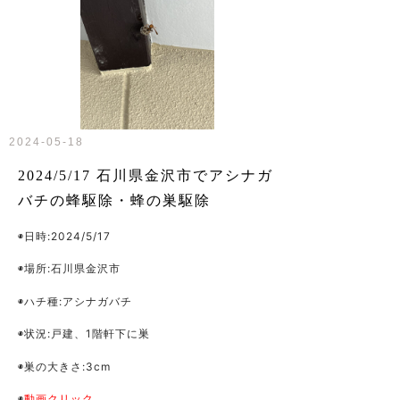
2024-05-18
2024/5/17 石川県金沢市でアシナガ
バチの蜂駆除・蜂の巣駆除
◉日時:2024/5/17
◉場所:石川県金沢市
◉ハチ種:アシナガバチ
◉状況:戸建、1階軒下に巣
◉巣の大きさ:3cm
◉
動画クリック