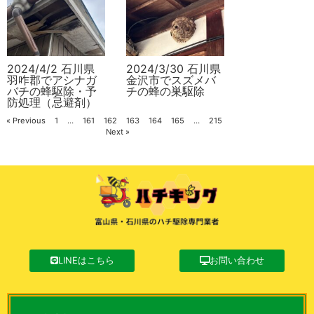
2024/4/2 石川県
2024/3/30 石川県
羽咋郡でアシナガ
金沢市でスズメバ
バチの蜂駆除・予
チの蜂の巣駆除
防処理（忌避剤）
« Previous
1
…
161
162
163
164
165
…
215
Next »
LINEはこちら
お問い合わせ