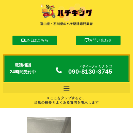
LINEはこちら
お問い合わせ
電話相談
ハチイーゾォ
ミナシゴ
090-
8130
-
3745
24時間受付中
※ここをタップすると、
当店の概要とよくある質問を表示します