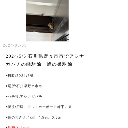
2024-05-05
2024/5/5 石川県野々市市でアシナ
ガバチの蜂駆除・蜂の巣駆除
◉日時:2024/5/5
◉場所:石川県野々市市
◉ハチ種:アシナガバチ
◉状況:戸建、アルミカーポート軒下に巣
◉巣の大きさ:4cm、1.5㎝、0.5㎝
◉
動画クリック