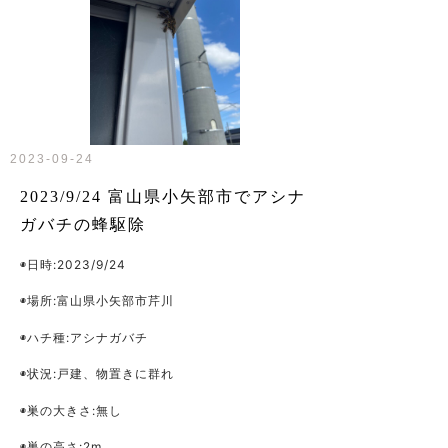
2023-09-24
2023/9/24 富山県小矢部市でアシナ
ガバチの蜂駆除
◉日時
:2023/9/24
◉場所
:
富山県小矢部市芹川
◉ハチ種
:アシナガバチ
◉状況
:戸建、物置きに群れ
◉巣の大きさ
:無し
◉巣の高さ
:2m