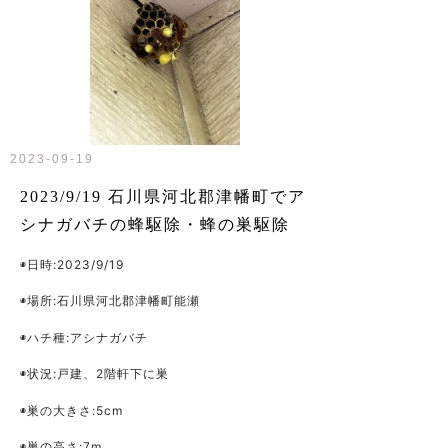
2023-09-19
2023/9/19 石川県河北郡津幡町でア
シナガバチの蜂駆除・蜂の巣駆除
◉日時:2023/9/19
◉場所:石川県河北郡津幡町能瀬
◉ハチ種:アシナガバチ
◉状況:戸建、2階軒下に巣
◉巣の大きさ:5cm
◉巣の高さ:7m