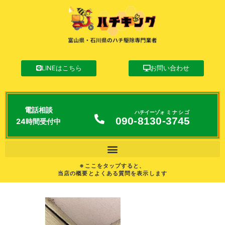
LINEはこちら
お問い合わせ
電話相談
ハチイーゾォ
ミナシゴ
090-
8130
-
3745
24時間受付中
※ここをタップすると、
当店の概要とよくある質問を表示します