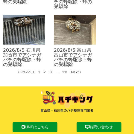
蜂の巣駆除
チの蜂駆除・蜂の
巣駆除
2026/8/5 石川県
2026/8/5 富山県
加賀市でアシナガ
富山市でアシナガ
バチの蜂駆除・蜂
バチの蜂駆除・蜂
の巣駆除
の巣駆除
« Previous
1
2
3
…
211
Next »
LINEはこちら
お問い合わせ