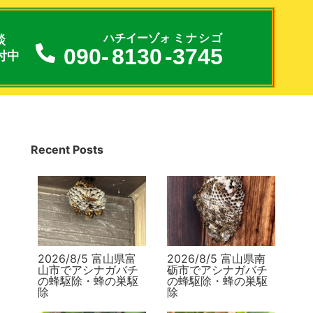
談
ハチイーゾォ
ミナシゴ
090-
8130
-
3745
付中
Recent Posts
2026/8/5 富山県富
2026/8/5 富山県南
山市でアシナガバチ
砺市でアシナガバチ
の蜂駆除・蜂の巣駆
の蜂駆除・蜂の巣駆
除
除