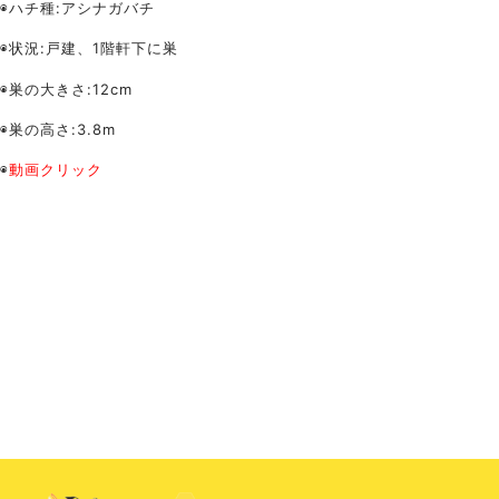
◉ハチ種:アシナガバチ
◉状況:戸建、1階軒下に巣
◉巣の大きさ:12cm
◉巣の高さ:3.8m
◉
動画クリック