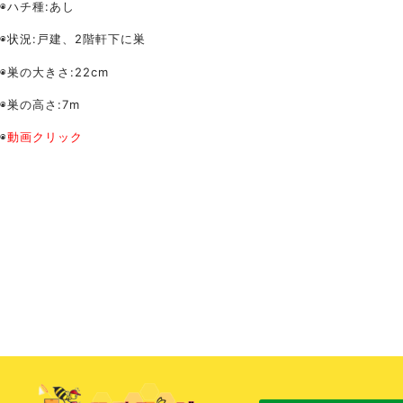
◉ハチ種:あし
◉状況:戸建、2階軒下に巣
◉巣の大きさ:22cm
◉巣の高さ:7m
◉
動画クリック