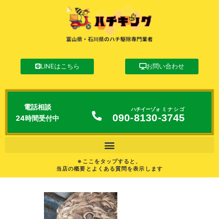
LINEはこちら
お問い合わせ
電話相談
ハチイーゾォ
ミナシゴ
090-
8130
-
3745
24時間受付中
※ここをタップすると、
当店の概要とよくある質問を表示します