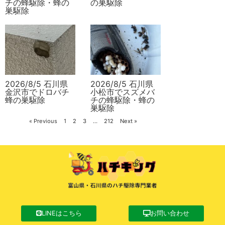
チの蜂駆除・蜂の
の巣駆除
巣駆除
2026/8/5 石川県
2026/8/5 石川県
金沢市でドロバチ
小松市でスズメバ
蜂の巣駆除
チの蜂駆除・蜂の
巣駆除
« Previous
1
2
3
…
212
Next »
LINEはこちら
お問い合わせ