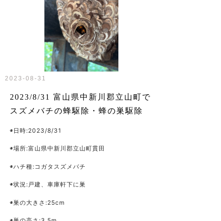
2023-08-31
2023/8/31 富山県中新川郡立山町で
スズメバチの蜂駆除・蜂の巣駆除
◉日時
:2023/8/31
◉場所
:
富山県中新川郡立山町貫田
◉ハチ種
:コガタスズメバチ
◉状況
:戸建、車庫軒下に巣
◉巣の大きさ
:25cm
◉巣の高さ
:3.5m